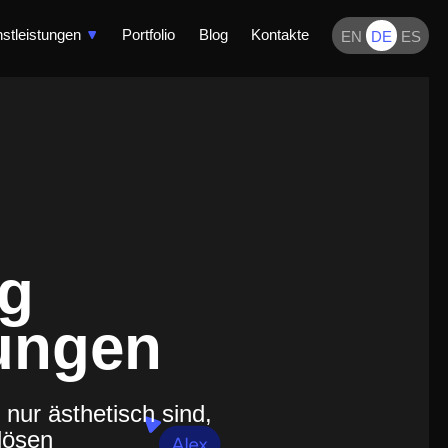
nstleistungen
Portfolio
Blog
Kontakte
EN
DE
ES
g
ungen
t nur ästhetisch sind,
 lösen