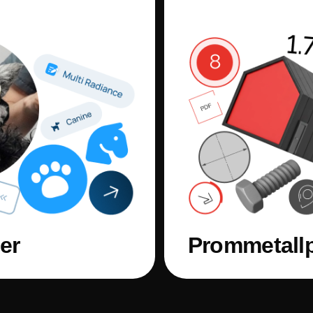
er
Prommetall