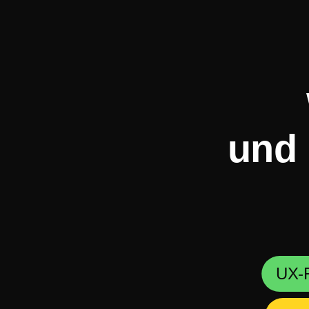
und
UX-F