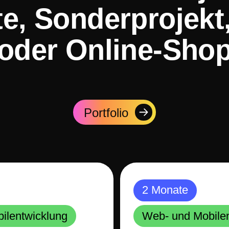
te, Sonderprojekt
oder Online-Sho
Portfolio
2 Monate
ilentwicklung
Web- und Mobile