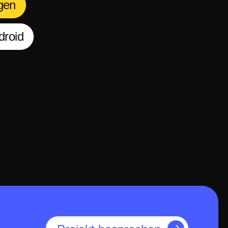
gen
droid