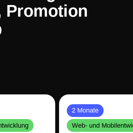
, Promotion
p
2 Monate
ntwicklung
Web- und Mobilentwi