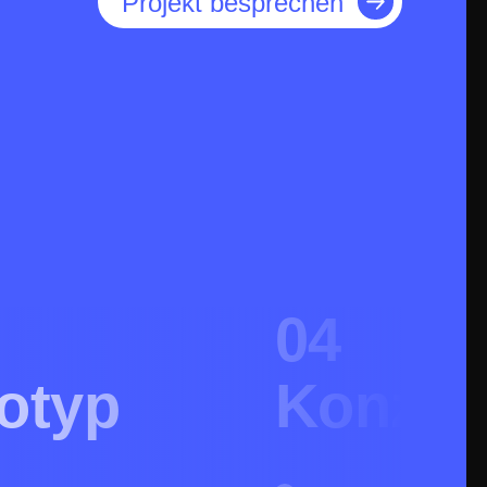
Projekt besprechen
04
otyp
Konzep