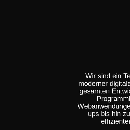
Wir sind ein T
moderner digital
gesamten Entwic
Programmi
Webanwendungen.
ups bis hin z
effizient