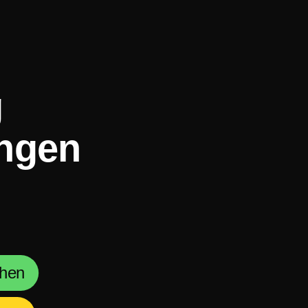
g
ngen
chen