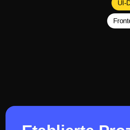
UI-
Front