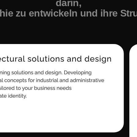
darin,
hie zu entwickeln und ihre Stru