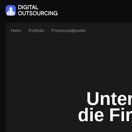
Heim
Portfolio
Prommetallproekt
Unte
die F