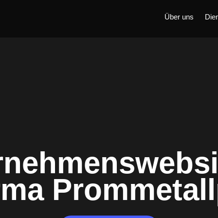
Über uns
Die
rnehmenswebsit
irma Prommetall