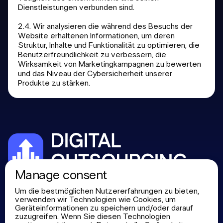
Dienstleistungen verbunden sind.
2.4. Wir analysieren die während des Besuchs der
Website erhaltenen Informationen, um deren
Struktur, Inhalte und Funktionalität zu optimieren, die
Benutzerfreundlichkeit zu verbessern, die
Wirksamkeit von Marketingkampagnen zu bewerten
und das Niveau der Cybersicherheit unserer
Produkte zu stärken.
Manage consent
Über uns
+372 53 687130
Um die bestmöglichen Nutzererfahrungen zu bieten,
verwenden wir Technologien wie Cookies, um
Dienstleistungen
office@digitaloutsourcing.net
Geräteinformationen zu speichern und/oder darauf
zuzugreifen. Wenn Sie diesen Technologien
Portfolio
Harju County, Tallinn, Stadtteil