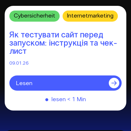
Cybersicherheit
Internetmarketing
Як тестувати сайт перед
запуском: інструкція та чек-
лист
09.01.26
Lesen
lesen
< 1
Min