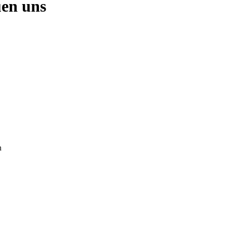
uen uns
n