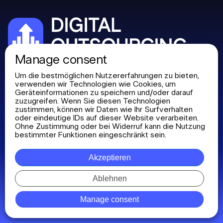
Manage consent
Über uns
+372 53 687130
Um die bestmöglichen Nutzererfahrungen zu bieten,
verwenden wir Technologien wie Cookies, um
Dienstleistungen
office@digitaloutsourcing.net
Geräteinformationen zu speichern und/oder darauf
zuzugreifen. Wenn Sie diesen Technologien
Portfolio
Harju County, Tallinn, Stadtteil
zustimmen, können wir Daten wie Ihr Surfverhalten
Nord-Tallinn, Tööstuse Straße
Blog
oder eindeutige IDs auf dieser Website verarbeiten.
75-71, 10416
Ohne Zustimmung oder bei Widerruf kann die Nutzung
bestimmter Funktionen eingeschränkt sein.
Akzeptieren
Ablehnen
Datenschutzrichtlinie
Copyright © 2026 Digital Outsourcing. Alle Rechte
Manage consent
vorbehalten.