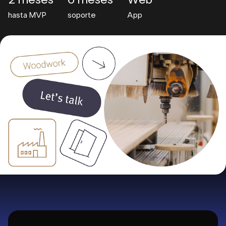
2 meses
6 meses
Web
hasta MVP
soporte
App