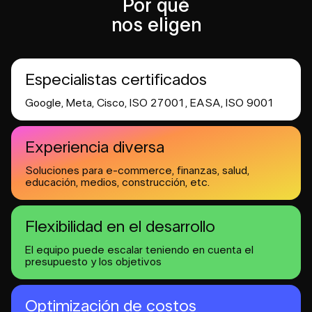
Por qué
nos eligen
Especialistas certificados
Google, Meta, Cisco,
ISO 27001, EASA, ISO 9001
Experiencia diversa
Soluciones para
e-commerce, finanzas, salud,
educación, medios, construcción, etc.
Flexibilidad
en el desarrollo
El equipo puede escalar
teniendo en cuenta el
presupuesto
y los objetivos
Optimización de costos