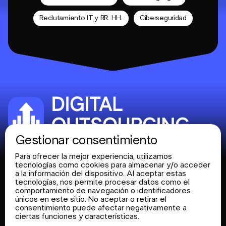
Reclutamiento IT y RR. HH.
Ciberseguridad
Gestionar consentimiento
Sobre
+372 53 687130
Para ofrecer la mejor experiencia, utilizamos
nosotros
tecnologías como cookies para almacenar y/o acceder
office@digitaloutsourcing.net
a la información del dispositivo. Al aceptar estas
Servicios
tecnologías, nos permite procesar datos como el
Condado de Harju, Tallin, distrito de Tallin
Cartera
comportamiento de navegación o identificadores
Norte, calle Tööstuse 75-71, 10416
únicos en este sitio. No aceptar o retirar el
Blog
consentimiento puede afectar negativamente a
ciertas funciones y características.